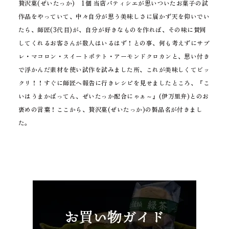
贅沢菓(ぜいたっか) 1個 当店パティシエが思いついたお菓子の試
作品をやっていて、中々自分が思う美味しさに届かず天を仰いでい
たら、師匠(3代目)が、自分が好きなものを作れば、その味に賛同
してくれるお客さんが数人はいるはず！との事、何も考えずにサブ
レ・マコロン・スイートポテト・アーモンドクロカンと、思い付き
で浮かんだ素材を使い試作を試みました所、これが美味しくてビッ
クリ！！すぐに師匠へ報告に行きレシピを見せましたところ、『こ
いはうまかばってん、ぜいたっか配合にゃぁ～』(伊万里弁)とのお
褒めの言葉！ここから、贅沢菓(ぜいたっか)の製品名が付きまし
た。