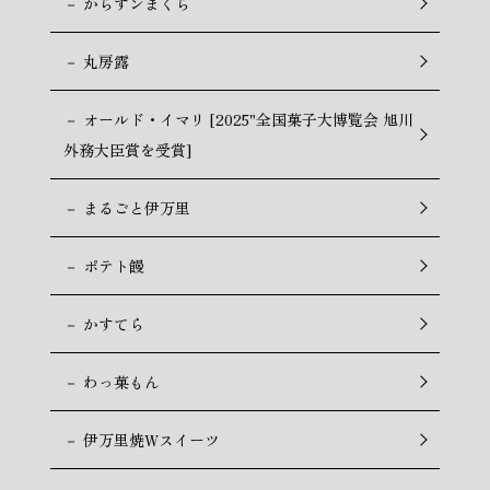
－ からすンまくら
－ 丸房露
－ オールド・イマリ [2025"全国菓子大博覧会 旭川
外務大臣賞を受賞]
－ まるごと伊万里
－ ポテト饅
－ かすてら
－ わっ菓もん
－ 伊万里焼Wスイーツ