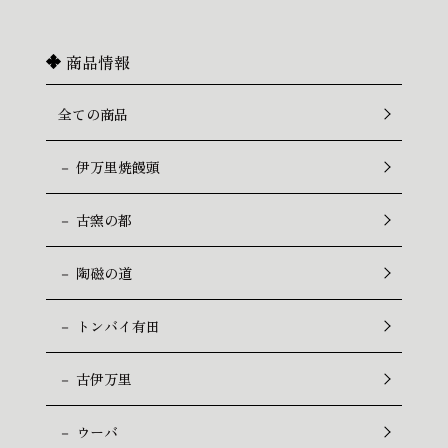
商品情報
全ての商品
－ 伊万里焼饅頭
－ 古窯の都
－ 陶磁の道
－ トンバイ有田
－ 古伊万里
－ ウーバ