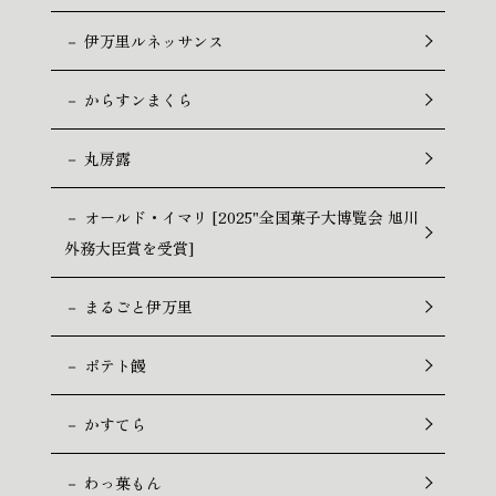
－ 伊万里ルネッサンス
－ からすンまくら
－ 丸房露
－ オールド・イマリ [2025"全国菓子大博覧会 旭川
外務大臣賞を受賞]
－ まるごと伊万里
－ ポテト饅
－ かすてら
－ わっ菓もん