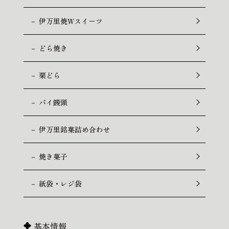
－ 伊万里焼Wスイーツ
－ どら焼き
－ 栗どら
－ パイ饅頭
－ 伊万里銘菓詰め合わせ
－ 焼き菓子
－ 紙袋・レジ袋
基本情報