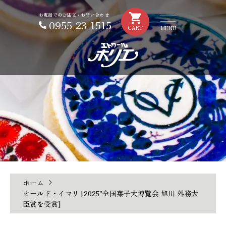
お電話でのご注文・お問い合わせ
0955₋23₋1515
CART
ホーム
オールド・イマリ [2025"全国菓子大博覧会 旭川 外務大
臣賞を受賞]