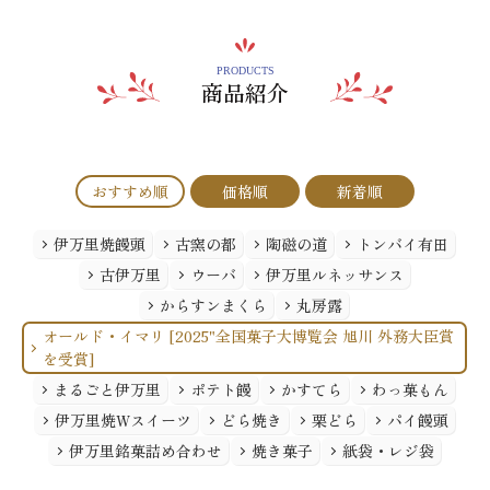
PRODUCTS
商品紹介
おすすめ順
価格順
新着順
伊万里焼饅頭
古窯の都
陶磁の道
トンバイ有田
古伊万里
ウーバ
伊万里ルネッサンス
からすンまくら
丸房露
オールド・イマリ [2025"全国菓子大博覧会 旭川 外務大臣賞
を受賞]
まるごと伊万里
ポテト饅
かすてら
わっ菓もん
伊万里焼Wスイーツ
どら焼き
栗どら
パイ饅頭
伊万里銘菓詰め合わせ
焼き菓子
紙袋・レジ袋