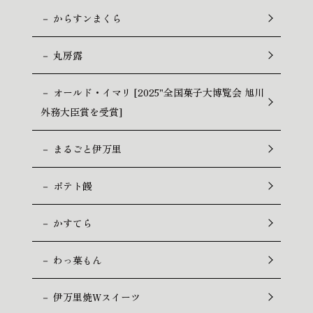
－ からすンまくら
－ 丸房露
－ オールド・イマリ [2025"全国菓子大博覧会 旭川
外務大臣賞を受賞]
－ まるごと伊万里
－ ポテト饅
－ かすてら
－ わっ菓もん
－ 伊万里焼Wスイーツ