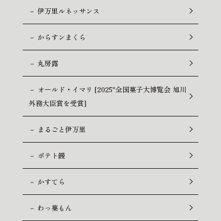
－ 伊万里ルネッサンス
－ からすンまくら
－ 丸房露
－ オールド・イマリ [2025"全国菓子大博覧会 旭川
外務大臣賞を受賞]
－ まるごと伊万里
－ ポテト饅
－ かすてら
－ わっ菓もん