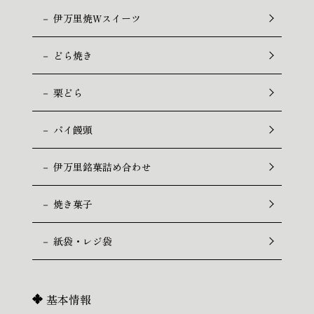
－ 伊万里焼Wスイーツ
－ どら焼き
－ 栗どら
－ パイ饅頭
－ 伊万里銘菓詰め合わせ
－ 焼き菓子
－ 紙袋・レジ袋
基本情報