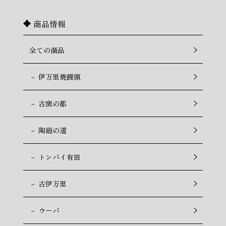
商品情報
全ての商品
－ 伊万里焼饅頭
－ 古窯の都
－ 陶磁の道
－ トンバイ有田
－ 古伊万里
－ ウーバ