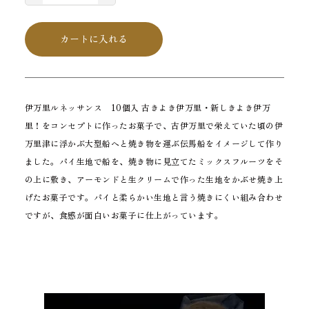
カートに入れる
伊万里ルネッサンス 10個入 古きよき伊万里・新しきよき伊万
里！をコンセプトに作ったお菓子で、古伊万里で栄えていた頃の伊
万里津に浮かぶ大型船へと焼き物を運ぶ伝馬船をイメージして作り
ました。パイ生地で船を、焼き物に見立てたミックスフルーツをそ
の上に敷き、アーモンドと生クリームで作った生地をかぶせ焼き上
げたお菓子です。パイと柔らかい生地と言う焼きにくい組み合わせ
ですが、食感が面白いお菓子に仕上がっています。