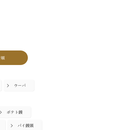
着順
ウーバ
ポテト饅
パイ饅頭