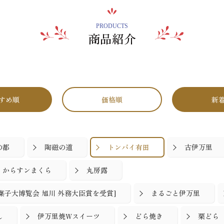
PRODUCTS
商品紹介
すめ順
価格順
新
の都
陶磁の道
トンバイ有田
古伊万里
からすンまくら
丸房露
国菓子大博覧会 旭川 外務大臣賞を受賞]
まるごと伊万里
ん
伊万里焼Wスイーツ
どら焼き
栗どら