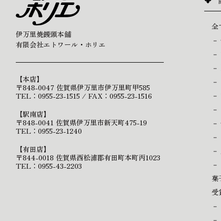
全
伊万里焼饅頭本舗
－
有限会社エトワール・ホリエ
－
－
【本店】
－
〒848-0047 佐賀県伊万里市伊万里町甲585
－
TEL：0955-23-1515 / FAX：0955-23-1516
－
【駅南店】
〒848-0041 佐賀県伊万里市新天町475-19
－
TEL：0955-23-1240
－
【有田店】
－
〒844-0018 佐賀県西松浦郡有田町本町丙1023
－
TEL：0955-43-2203
菓
受
－
－