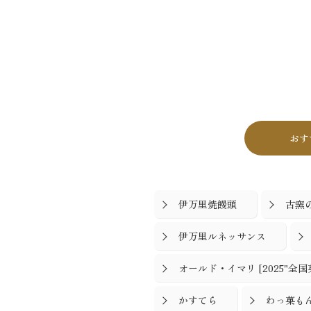
おす
伊万里焼饅頭
古窯
伊万里ルネッサンス
オールド・イマリ [2025"全
かすてら
わっ菓も