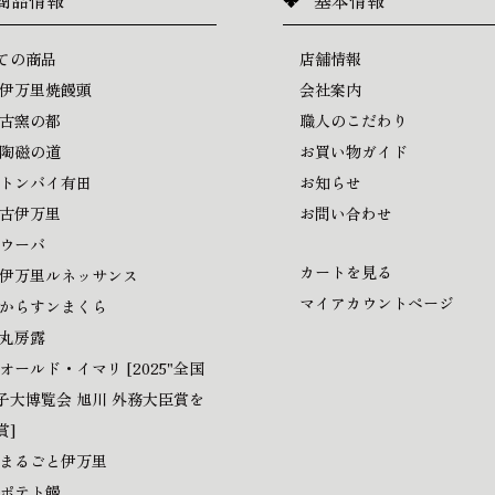
商品情報
基本情報
ての商品
店舗情報
 伊万里焼饅頭
会社案内
 古窯の都
職人のこだわり
 陶磁の道
お買い物ガイド
 トンバイ有田
お知らせ
 古伊万里
お問い合わせ
 ウーバ
カートを見る
 伊万里ルネッサンス
マイアカウントページ
 からすンまくら
 丸房露
 オールド・イマリ [2025"全国
子大博覧会 旭川 外務大臣賞を
賞]
 まるごと伊万里
 ポテト饅