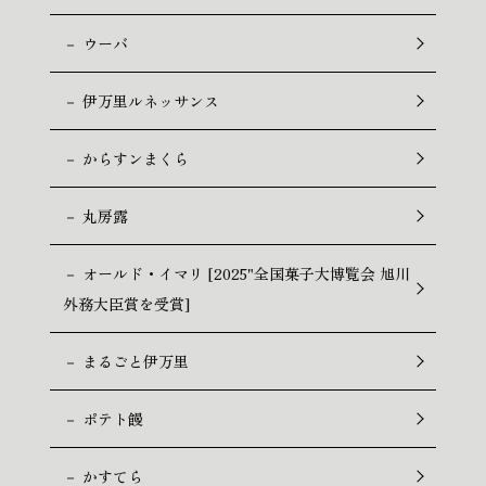
－ ウーバ
－ 伊万里ルネッサンス
－ からすンまくら
－ 丸房露
－ オールド・イマリ [2025"全国菓子大博覧会 旭川
外務大臣賞を受賞]
－ まるごと伊万里
－ ポテト饅
－ かすてら