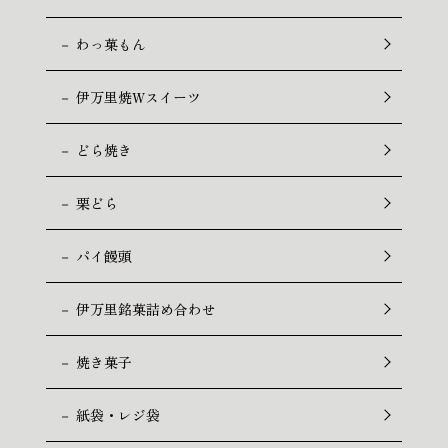
－ わっ菓もん
－ 伊万里焼Wスイーツ
－ どら焼き
－ 栗どら
－ パイ饅頭
－ 伊万里銘菓詰め合わせ
－ 焼き菓子
－ 紙袋・レジ袋