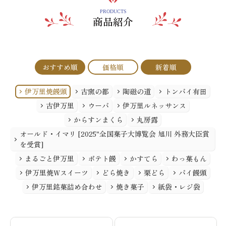
PRODUCTS
商品紹介
おすすめ順
価格順
新着順
伊万里焼饅頭
古窯の都
陶磁の道
トンバイ有田
古伊万里
ウーバ
伊万里ルネッサンス
からすンまくら
丸房露
オールド・イマリ [2025"全国菓子大博覧会 旭川 外務大臣賞
を受賞]
まるごと伊万里
ポテト饅
かすてら
わっ菓もん
伊万里焼Wスイーツ
どら焼き
栗どら
パイ饅頭
伊万里銘菓詰め合わせ
焼き菓子
紙袋・レジ袋